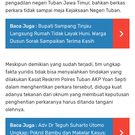
pengadilan negeri Tuban Jawa Timur, bahkan berkas
perkara tidak sampai meja Kejaksaan Negeri Tuban.
Baca Juga :
Bupati Sampang Tinjau
Langsung Rumah Tidak Layak Huni, Warga
Dusun Sorak Sampaikan Terima Kasih
Meskipun demikian yang sudah terjadi, tim ungkap
fakta yuridis tidak bisa menyalahkan tindakan yang
dilakukan Kasat Reskrim Polres Tuban AKP Yoan Septi
dalam menghentikan perkara tersebut, diduga kuat
adanya tekanan dari oknum yang membuat keputusan
penghentian perkaranya harus ditanda tangani
olehnya.
Baca Juga :
Adv Dr Teguh Suharto Utomo
Ungkap: Pokrol Bambu dan Makelar Kasus: