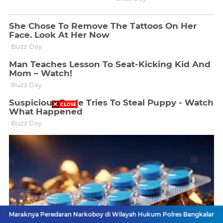
 Peredaran Narkoboy di Wilayah Hukum Polres Bangkalan, Keresahan W