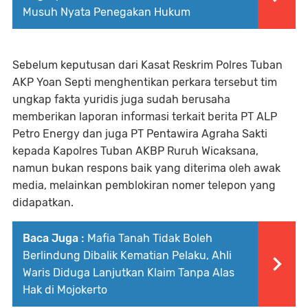
Musuh Nyata Penegakan Hukum
Sebelum keputusan dari Kasat Reskrim Polres Tuban
AKP Yoan Septi menghentikan perkara tersebut tim
ungkap fakta yuridis juga sudah berusaha
memberikan laporan informasi terkait berita PT ALP
Petro Energy dan juga PT Pentawira Agraha Sakti
kepada Kapolres Tuban AKBP Ruruh Wicaksana,
namun bukan respons baik yang diterima oleh awak
media, melainkan pemblokiran nomer telepon yang
didapatkan.
Baca Juga :
Mafia Tanah Tidak Boleh
Berlindung Dibalik Kematian Pelaku, Ahli
Waris Diduga Lanjutkan Klaim Tanpa Alas
Hak di Mojokerto