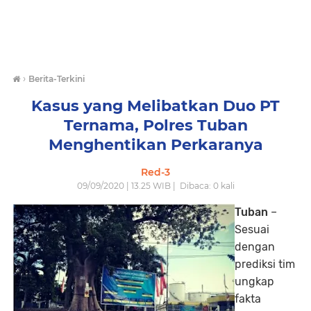
›
Berita-Terkini
Kasus yang Melibatkan Duo PT
Ternama, Polres Tuban
Menghentikan Perkaranya
Red-3
09/09/2020 | 13.25 WIB |
Dibaca:
0
kali
Tuban
–
Sesuai
dengan
prediksi tim
ungkap
fakta