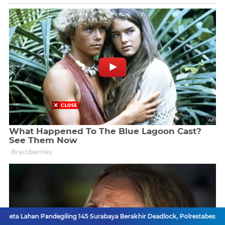
n Pandegiling 145 Surabaya Berakhir Deadlock, Polrestabes Imbau Kedu