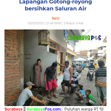
Lapangan Gotong-royong
bersihkan Saluran Air
ReD
05/01/2025 | 12.48 WIB |
Dibaca:
0
kali
Surabaya
||
Surabaya
Pos.com
,- Puluhan warga RT 10