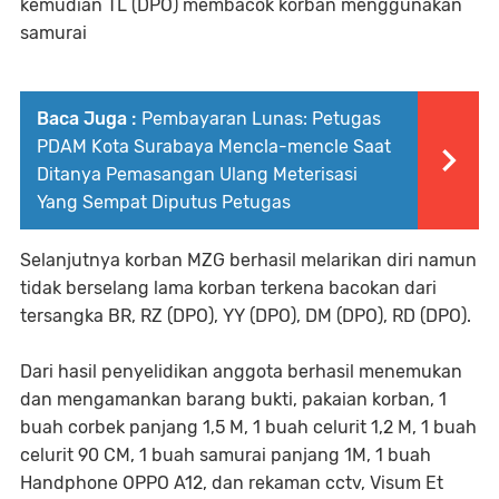
kemudian TL (DPO) membacok korban menggunakan
samurai
Baca Juga :
Pembayaran Lunas: Petugas
PDAM Kota Surabaya Mencla-mencle Saat
Ditanya Pemasangan Ulang Meterisasi
Yang Sempat Diputus Petugas
Selanjutnya korban MZG berhasil melarikan diri namun
tidak berselang lama korban terkena bacokan dari
tersangka BR, RZ (DPO), YY (DPO), DM (DPO), RD (DPO).
Dari hasil penyelidikan anggota berhasil menemukan
dan mengamankan barang bukti, pakaian korban, 1
buah corbek panjang 1,5 M, 1 buah celurit 1,2 M, 1 buah
celurit 90 CM, 1 buah samurai panjang 1M, 1 buah
Handphone OPPO A12, dan rekaman cctv, Visum Et