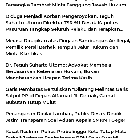
Tersangka Jambret Minta Tanggung Jawab Hukum
Diduga Menjadi Korban Pengeroyokan, Teguh
Suharto Utomo Direktur TSR 911 Desak Kapolres
Pasuruan Tangkap Seluruh Pelaku dan Terapkan
Pasal 170 KUHP
Merasa Dirugikan atas Dugaan Sambungan Air Ilegal,
Pemilik Persil Berhak Tempuh Jalur Hukum dan
Minta Klarifikasi
Dr. Teguh Suharto Utomo: Advokat Membela
Berdasarkan Kebenaran Hukum, Bukan
Mengharapkan Ucapan Terima Kasih
Garis Pembatas Bertuliskan "Dilarang Melintas Garis
Satpol PP di Depan Alfamart Jl. Demak, Camat
Bubutan Tutup Mulut
Penanganan Dinilai Lamban, Publik Desak Dindik
Jatim Transparan Soal Aduan Kepala SMKN 1 Geger
Kasat Reskrim Polres Probolinggo Kota Tutup Mata
Terkait Jaringan Penimbunan BBM Solar Subsidi