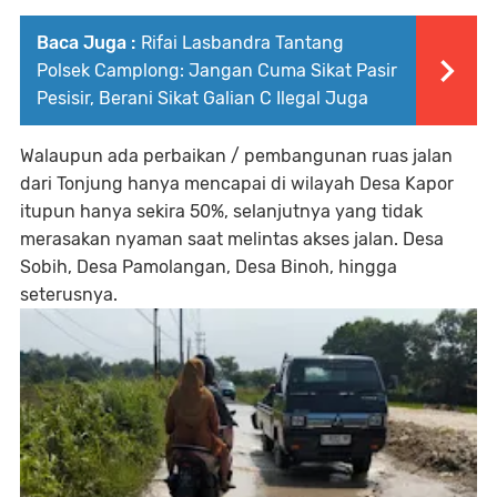
Baca Juga :
Rifai Lasbandra Tantang
Polsek Camplong: Jangan Cuma Sikat Pasir
Pesisir, Berani Sikat Galian C Ilegal Juga
Walaupun ada perbaikan / pembangunan ruas jalan
dari Tonjung hanya mencapai di wilayah Desa Kapor
itupun hanya sekira 50%, selanjutnya yang tidak
merasakan nyaman saat melintas akses jalan. Desa
Sobih, Desa Pamolangan, Desa Binoh, hingga
seterusnya.