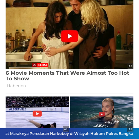
nya Peredaran Narkoboy di Wilayah Hukum Polres Bangkalan, Keresaha