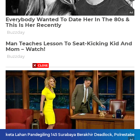
Pandegiling 145 Surabaya Berakhir Deadlock, Polrestabes Imbau Kedua 