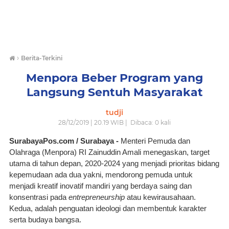
›
Berita-Terkini
Menpora Beber Program yang
Langsung Sentuh Masyarakat
tudji
28/12/2019 | 20.19 WIB |
Dibaca:
0
kali
SurabayaPos.com / Surabaya - 
Menteri Pemuda dan 
Olahraga (Menpora) RI Zainuddin Amali menegaskan, target 
utama di tahun depan, 2020-2024 yang menjadi prioritas bidang 
kepemudaan ada dua yakni, mendorong pemuda untuk 
menjadi kreatif inovatif mandiri yang berdaya saing dan 
konsentrasi pada 
entrepreneurship
 atau kewirausahaan. 
Kedua, adalah penguatan ideologi dan membentuk karakter 
serta budaya bangsa. 