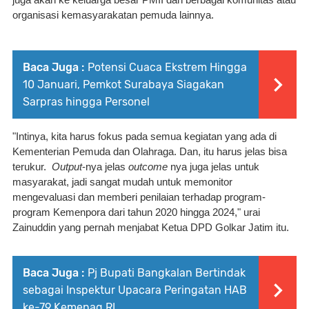
juga akan ke keluarga besar PMII dan berbagai komunitas atau 
organisasi kemasyarakatan pemuda lainnya. 
Baca Juga :
Potensi Cuaca Ekstrem Hingga
10 Januari, Pemkot Surabaya Siagakan
Sarpras hingga Personel
"Intinya, kita harus fokus pada semua kegiatan yang ada di 
Kementerian Pemuda dan Olahraga. Dan, itu harus jelas bisa 
terukur.  
Output
-nya jelas 
outcome
 nya juga jelas untuk 
masyarakat, jadi sangat mudah untuk memonitor 
mengevaluasi dan memberi penilaian terhadap program-
program Kemenpora dari tahun 2020 hingga 2024," urai 
Zainuddin yang pernah menjabat Ketua DPD Golkar Jatim itu.
Baca Juga :
Pj Bupati Bangkalan Bertindak
sebagai Inspektur Upacara Peringatan HAB
ke-79 Kemenag RI