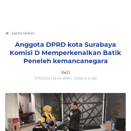
›
berita terkini
Anggota DPRD kota Surabaya
Komisi D Memperkenalkan Batik
Peneleh kemancanegara
ReD
11/11/2024 | 16.04 WIB |
Dibaca:
0
kali