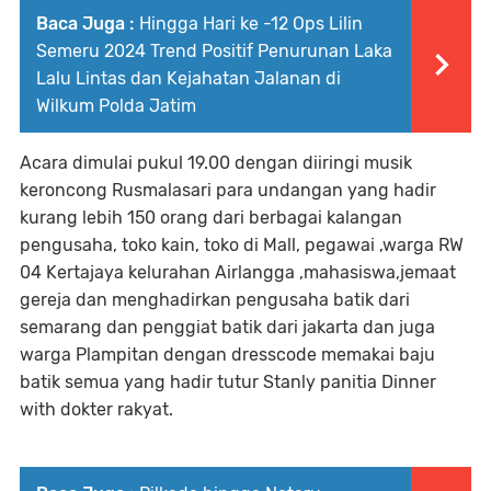
Baca Juga :
Hingga Hari ke -12 Ops Lilin
Semeru 2024 Trend Positif Penurunan Laka
Lalu Lintas dan Kejahatan Jalanan di
Wilkum Polda Jatim
Acara dimulai pukul 19.00 dengan diiringi musik
keroncong Rusmalasari para undangan yang hadir
kurang lebih 150 orang dari berbagai kalangan
pengusaha, toko kain, toko di Mall, pegawai ,warga RW
04 Kertajaya kelurahan Airlangga ,mahasiswa,jemaat
gereja dan menghadirkan pengusaha batik dari
semarang dan penggiat batik dari jakarta dan juga
warga Plampitan dengan dresscode memakai baju
batik semua yang hadir tutur Stanly panitia Dinner
with dokter rakyat.